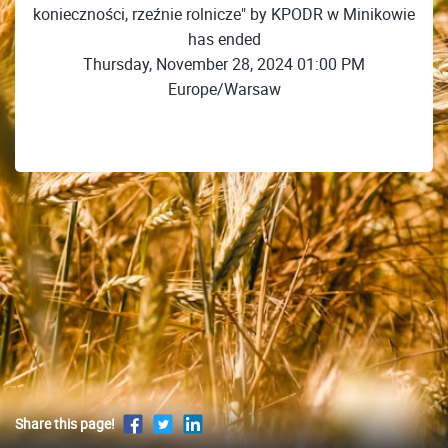
konieczności, rzeźnie rolnicze" by KPODR w Minikowie
has ended
Thursday, November 28, 2024 01:00 PM
Europe/Warsaw
Share this page!